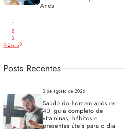
Anos
Paginação
1
de
2
3
posts
Próximo
Posts Recentes
3 de agosto de 2026
Saúde do homem após os
40: guia completo de
vitaminas, hábitos e
presentes úteis para o dia