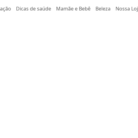
tação
Dicas de saúde
Mamãe e Bebê
Beleza
Nossa Lo
tes Tipo 2:
ntificar e
ções.
 (IDF, sigla em inglês),
ortadoras de diabetes….