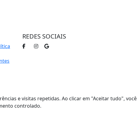
trar
REDES SOCIAIS
ítica
ntes
cias e visitas repetidas. Ao clicar em "Aceitar tudo", você
imento controlado.