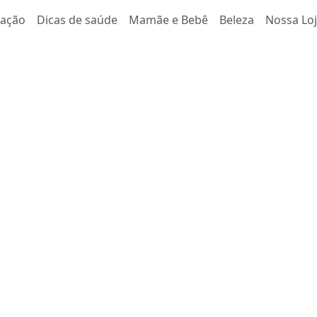
tação
Dicas de saúde
Mamãe e Bebê
Beleza
Nossa Lo
l: O que é
os sintomas
intestinal sabe o quão
-estar surge…