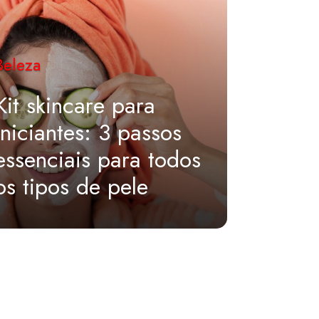
Beleza
Beleza
Kit skincare para
Difere
iniciantes: 3 passos
colág
essenciais para todos
e veri
os tipos de pele
escol