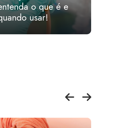
entenda o que é e
os ide
quando usar!
fase d