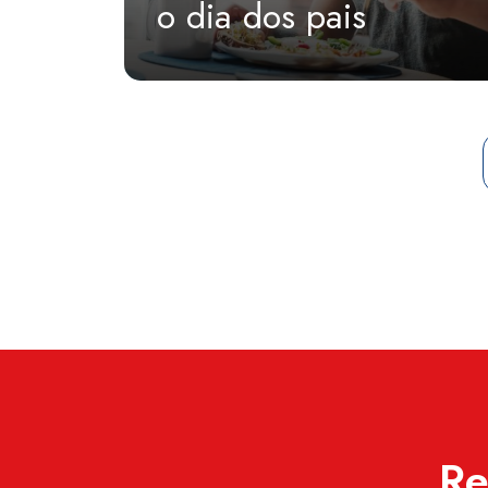
o dia dos pais
Re