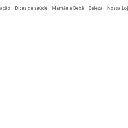
tação
Dicas de saúde
Mamãe e Bebê
Beleza
Nossa Lo
el: tudo
to de ferro
 gravidez
formadores na vida de uma
s físicas,…