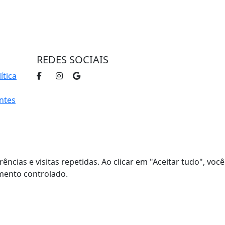
trar
REDES SOCIAIS
ítica
ntes
cias e visitas repetidas. Ao clicar em "Aceitar tudo", você
imento controlado.