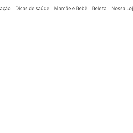
tação
Dicas de saúde
Mamãe e Bebê
Beleza
Nossa Lo
ínico:
s para cada
cios, desde que feito com
o especializado. O ideal é