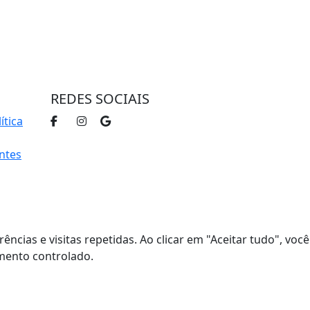
trar
REDES SOCIAIS
ítica
ntes
cias e visitas repetidas. Ao clicar em "Aceitar tudo", você
imento controlado.