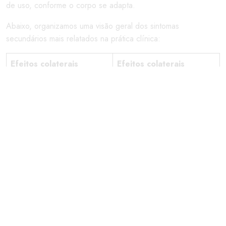
de uso, conforme o corpo se adapta.
Abaixo, organizamos uma visão geral dos sintomas
secundários mais relatados na prática clínica:
Efeitos colaterais
Efeitos colaterais
comuns (início do
incomuns ou raros
tratamento)
(exigem atenção)
Náuseas leves e
Alterações inexplicáveis no
desconforto estomacal
ritmo cardíaco (palpitações)
Sangramentos nasais ou
Boca seca e alterações
equimoses na pele sem
transitórias do paladar
motivo
Sonolência diurna ou
Crises convulsivas ou
episódios de insônia
episódios de desmaio
Redução temporária da
Sintomas de hipomania