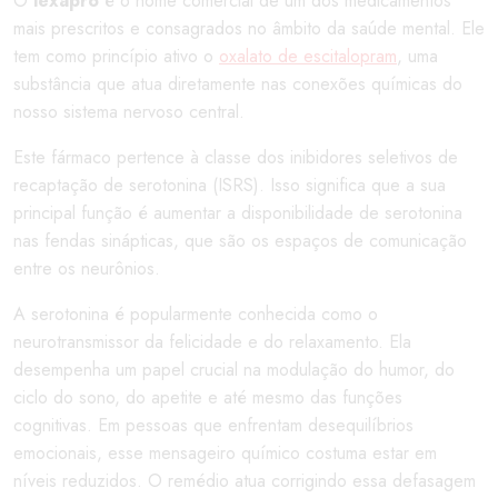
O
lexapro
é o nome comercial de um dos medicamentos
mais prescritos e consagrados no âmbito da saúde mental. Ele
tem como princípio ativo o
oxalato de escitalopram
, uma
substância que atua diretamente nas conexões químicas do
nosso sistema nervoso central.
Este fármaco pertence à classe dos inibidores seletivos de
recaptação de serotonina (ISRS). Isso significa que a sua
principal função é aumentar a disponibilidade de serotonina
nas fendas sinápticas, que são os espaços de comunicação
entre os neurônios.
A serotonina é popularmente conhecida como o
neurotransmissor da felicidade e do relaxamento. Ela
desempenha um papel crucial na modulação do humor, do
ciclo do sono, do apetite e até mesmo das funções
cognitivas. Em pessoas que enfrentam desequilíbrios
emocionais, esse mensageiro químico costuma estar em
níveis reduzidos. O remédio atua corrigindo essa defasagem