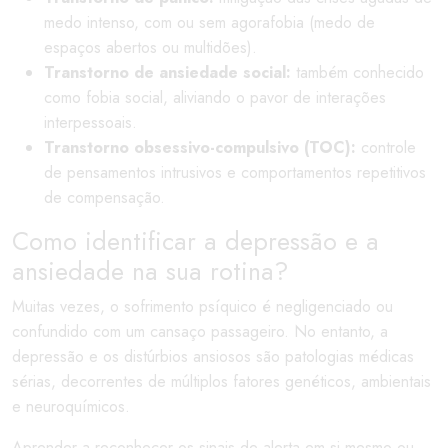
medo intenso, com ou sem agorafobia (medo de
espaços abertos ou multidões).
Transtorno de ansiedade social:
também conhecido
como fobia social, aliviando o pavor de interações
interpessoais.
Transtorno obsessivo-compulsivo (TOC):
controle
de pensamentos intrusivos e comportamentos repetitivos
de compensação.
Como identificar a depressão e a
ansiedade na sua rotina?
Muitas vezes, o sofrimento psíquico é negligenciado ou
confundido com um cansaço passageiro. No entanto, a
depressão e os distúrbios ansiosos são patologias médicas
sérias, decorrentes de múltiplos fatores genéticos, ambientais
e neuroquímicos.
Aprender a reconhecer os sinais de alerta em si mesmo ou