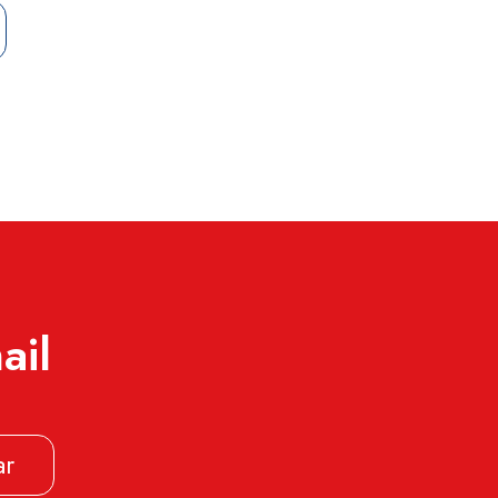
ail
ar