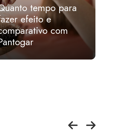
Quanto tempo para
Kit sk
fazer efeito e
inicia
comparativo com
essenc
Pantogar
os tip