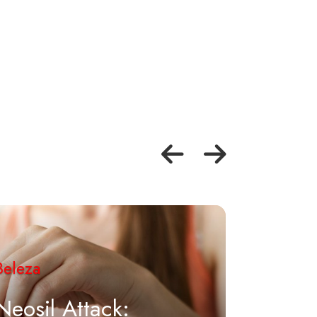
Beleza
Beleza
Neosil Attack: