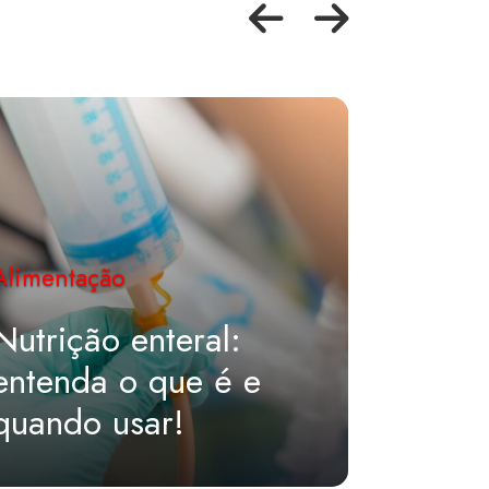
Aliment
Alimentação
Suple
Nutrição enteral:
vitam
entenda o que é e
os ide
quando usar!
fase d