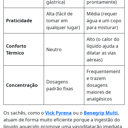
gástrica)
prontamente)
Alta (fácil de
Média (requer
Praticidade
tomar em
água e um copo
qualquer lugar)
para misturar)
Alto (o calor do
Conforto
líquido ajuda a
Neutro
Térmico
dilatar as vias
aéreas)
Frequentement
e trazem
Dosagens
Concentração
dosagens
padrão fixas
maiores de
analgésicos
Os sachês, como o
Vick Pyrena
ou o
Benegrip Multi
,
atuam de forma muito eficiente porque a ingestão do
líquido aquecido promove uma vasodilatação imediata