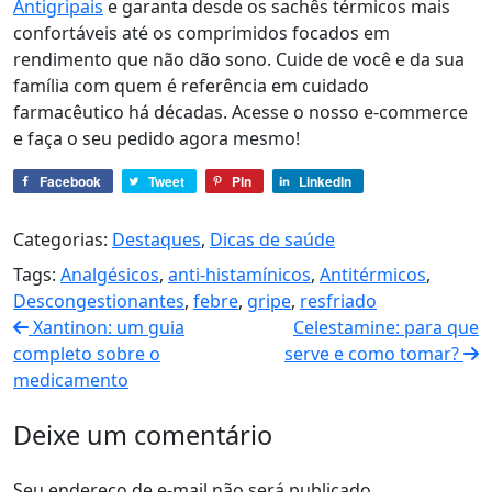
Antigripais
e garanta desde os sachês térmicos mais
confortáveis até os comprimidos focados em
rendimento que não dão sono. Cuide de você e da sua
família com quem é referência em cuidado
farmacêutico há décadas. Acesse o nosso e-commerce
e faça o seu pedido agora mesmo!
Facebook
Tweet
Pin
LinkedIn
Categorias:
Destaques
,
Dicas de saúde
Tags:
Analgésicos
,
anti-histamínicos
,
Antitérmicos
,
Descongestionantes
,
febre
,
gripe
,
resfriado
Xantinon: um guia
Celestamine: para que
completo sobre o
serve e como tomar?
medicamento
Deixe um comentário
Seu endereço de e-mail não será publicado.