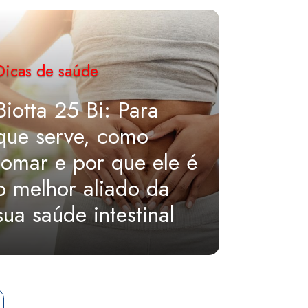
Dicas de saúde
Dicas d
Biotta 25 Bi: Para
que serve, como
Higie
tomar e por que ele é
guia d
o melhor aliado da
vencer
sua saúde intestinal
desac