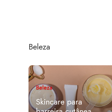
Beleza
Beleza
Skincare para
barreira cutânea