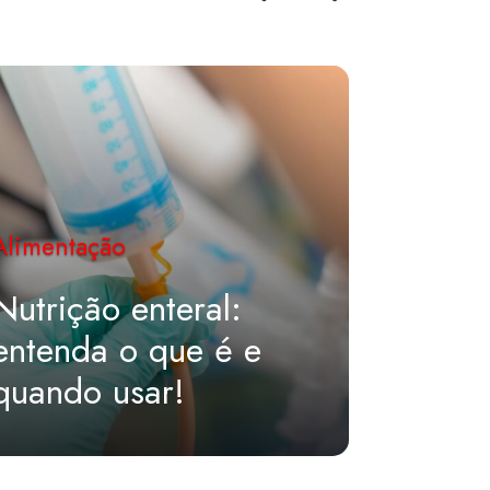
Aliment
Alimentação
Suple
Nutrição enteral:
vitam
entenda o que é e
os ide
quando usar!
fase d