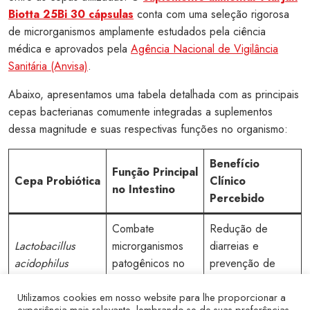
Biotta 25Bi 30 cápsulas
conta com uma seleção rigorosa
de microrganismos amplamente estudados pela ciência
médica e aprovados pela
Agência Nacional de Vigilância
Sanitária (Anvisa)
.
Abaixo, apresentamos uma tabela detalhada com as principais
cepas bacterianas comumente integradas a suplementos
dessa magnitude e suas respectivas funções no organismo:
Benefício
Função Principal
Cepa Probiótica
Clínico
no Intestino
Percebido
Combate
Redução de
Lactobacillus
microrganismos
diarreias e
acidophilus
patogênicos no
prevenção de
intestino delgado.
infecções.
Utilizamos cookies em nosso website para lhe proporcionar a
Atua diretamente
experiência mais relevante, lembrando-se de suas preferências