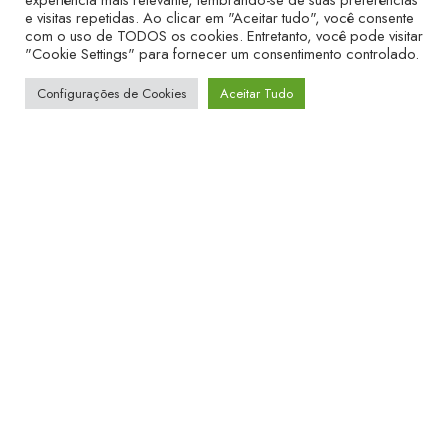
Alívio imediato da
e visitas repetidas. Ao clicar em "Aceitar tudo", você consente
no cólon,
com o uso de TODOS os cookies. Entretanto, você pode visitar
Bifidobacterium
constipação
melhorando a
"Cookie Settings" para fornecer um consentimento controlado.
lactis
crônica (intestino
digestão de
preso).
Configurações de Cookies
Aceitar Tudo
fibras.
Fortalece a
Diminuição de
Lactobacillus
barreira mucosa e
inflamações
rhamnosus
estimula o sistema
sistêmicas e
imune.
alergias.
Ajuda a quebrar
Redução de
Bifidobacterium
carboidratos
gases e melhor
longum
complexos e
digestibilidade
protege o fígado.
geral.
Quem deve utilizar o Biotta 25 Bi?
(Sinais de Alerta)