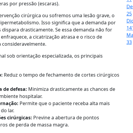
ceras por pressão (escaras).
De
25
venção cirúrgica ou sofremos uma lesão grave, o
Di
ipermetabolismo. Isso significa que a demanda por
14
os dispara drasticamente. Se essa demanda não for
Ma
enfraquece, a cicatrização atrasa e o risco de
33
a consideravelmente.
onal sob orientação especializada, os principais
o:
Reduz o tempo de fechamento de cortes cirúrgicos
 de defesa:
Minimiza drasticamente as chances de
mbiente hospitalar.
ernação:
Permite que o paciente receba alta mais
do lar.
es cirúrgicas:
Previne a abertura de pontos
veros de perda de massa magra.