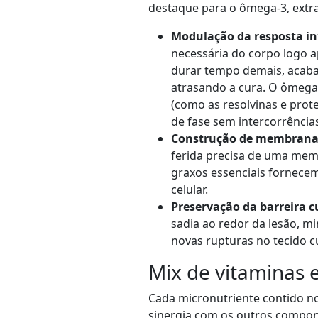
destaque para o ômega-3, extra
Modulação da resposta in
necessária do corpo logo a
durar tempo demais, acaba 
atrasando a cura. O ômega-
(como as resolvinas e prot
de fase sem intercorrência
Construção de membranas
ferida precisa de uma memb
graxos essenciais fornecem
celular.
Preservação da barreira 
sadia ao redor da lesão, m
novas rupturas no tecido c
Mix de vitaminas 
Cada micronutriente contido no
sinergia com os outros compone