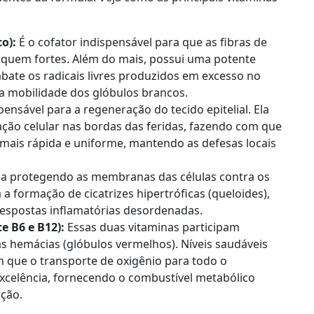
o):
É o cofator indispensável para que as fibras de
iquem fortes. Além do mais, possui uma potente
bate os radicais livres produzidos em excesso no
 a mobilidade dos glóbulos brancos.
pensável para a regeneração do tecido epitelial. Ela
ação celular nas bordas das feridas, fazendo com que
 mais rápida e uniforme, mantendo as defesas locais
a protegendo as membranas das células contra os
a formação de cicatrizes hipertróficas (queloides),
respostas inflamatórias desordenadas.
e B6 e B12):
Essas duas vitaminas participam
 hemácias (glóbulos vermelhos). Níveis saudáveis
que o transporte de oxigênio para todo o
xcelência, fornecendo o combustível metabólico
ação.