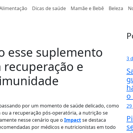
Alimentação
Dicas de saúde
Mamãe e Bebê
Beleza
No
P
o esse suplemento
3 
a recuperação e
S
 imunidade
g
h
o
á passando por um momento de saúde delicado, como
29
 ou a recuperação pós-operatória, a nutrição se
P
atamente nesse cenário que o
Impact
se destaca
s
ecomendadas por médicos e nutricionistas em todo