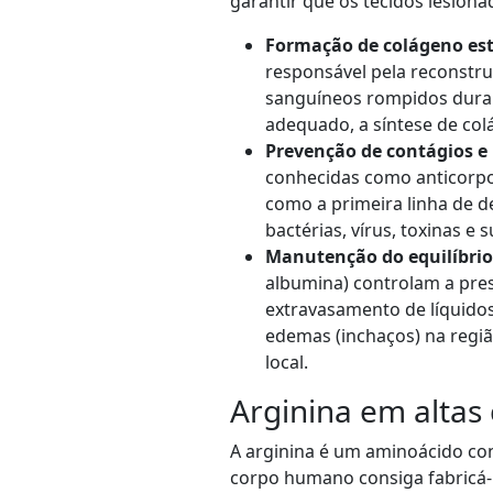
garantir que os tecidos lesion
Formação de colágeno est
responsável pela reconstru
sanguíneos rompidos duran
adequado, a síntese de col
Prevenção de contágios e 
conhecidas como anticorpos
como a primeira linha de d
bactérias, vírus, toxinas e
Manutenção do equilíbrio 
albumina) controlam a pres
extravasamento de líquidos
edemas (inchaços) na região
local.
Arginina em altas
A arginina é um aminoácido co
corpo humano consiga fabricá-