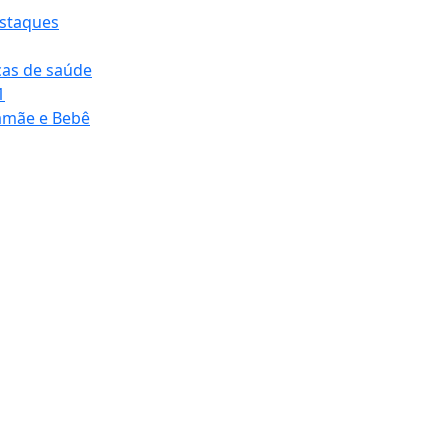
staques
cas de saúde
1
mãe e Bebê