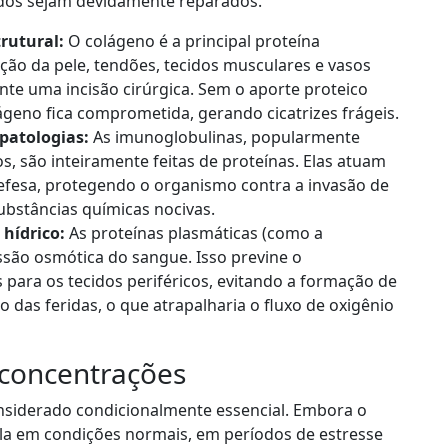
ados sejam devidamente reparados.
rutural:
O colágeno é a principal proteína
ção da pele, tendões, tecidos musculares e vasos
te uma incisão cirúrgica. Sem o aporte proteico
ágeno fica comprometida, gerando cicatrizes frágeis.
patologias:
As imunoglobulinas, popularmente
, são inteiramente feitas de proteínas. Elas atuam
efesa, protegendo o organismo contra a invasão de
 substâncias químicas nocivas.
hídrico:
As proteínas plasmáticas (como a
são osmótica do sangue. Isso previne o
 para os tecidos periféricos, evitando a formação de
 das feridas, o que atrapalharia o fluxo de oxigênio
 concentrações
nsiderado condicionalmente essencial. Embora o
la em condições normais, em períodos de estresse