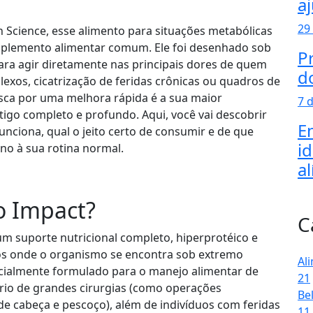
a
29
h Science, esse alimento para situações metabólicas
mplemento alimentar comum. Ele foi desenhado sob
P
 para agir diretamente nas principais dores de quem
d
exos, cicatrização de feridas crônicas ou quadros de
sca por uma melhora rápida é a sua maior
7 
tigo completo e profundo. Aqui, você vai descobrir
E
nciona, qual o jeito certo de consumir e de que
id
no à sua rotina normal.
al
o Impact?
C
m suporte nutricional completo, hiperprotéico e
onde o organismo se encontra sob extremo
Al
ecialmente formulado para o manejo alimentar de
21
rio de grandes cirurgias (como operações
Be
 de cabeça e pescoço), além de indivíduos com feridas
11