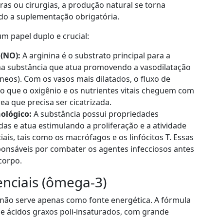
s ou cirurgias, a produção natural se torna
ndo a suplementação obrigatória.
 papel duplo e crucial:
 (NO):
A arginina é o substrato principal para a
uma substância que atua promovendo a vasodilatação
neos). Com os vasos mais dilatados, o fluxo de
o que o oxigênio e os nutrientes vitais cheguem com
rea que precisa ser cicatrizada.
ológico:
A substância possui propriedades
s e atua estimulando a proliferação e a atividade
iais, tais como os macrófagos e os linfócitos T. Essas
ponsáveis por combater os agentes infecciosos antes
corpo.
enciais (ômega-3)
não serve apenas como fonte energética. A fórmula
e ácidos graxos poli-insaturados, com grande