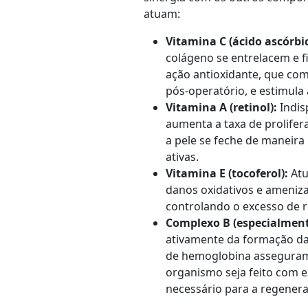
atuam:
Vitamina C (ácido ascórbic
colágeno se entrelacem e f
ação antioxidante, que com
pós-operatório, e estimula
Vitamina A (retinol):
Indis
aumenta a taxa de prolifer
a pele se feche de maneira
ativas.
Vitamina E (tocoferol):
Atu
danos oxidativos e ameniza 
controlando o excesso de 
Complexo B (especialment
ativamente da formação das
de hemoglobina asseguram 
organismo seja feito com e
necessário para a regener