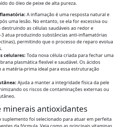
ído do óleo de peixe de alta pureza.
flamatória:
A inflamação é uma resposta natural e
pós uma lesão. No entanto, se ela for excessiva ou
destruindo as células saudáveis ao redor e
3 atua produzindo substâncias anti-inflamatórias
ectinas), permitindo que o processo de reparo evolua
s.
 celulares:
Toda nova célula criada para fechar uma
rana plasmática flexível e saudável. Os ácidos
 a matéria-prima ideal para essa estruturação
cutânea:
Ajuda a manter a integridade física da pele
inimizando os riscos de contaminações externas ou
utâneo.
e minerais antioxidantes
 suplemento foi selecionado para atuar em perfeita
ntes da fórmula. Veja como as principais vitaminas