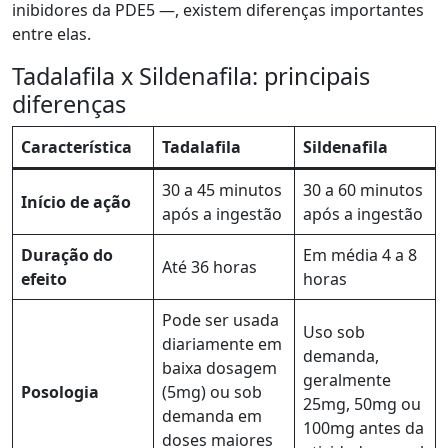
inibidores da PDE5 —, existem diferenças importantes
entre elas.
Tadalafila x Sildenafila: principais
diferenças
Característica
Tadalafila
Sildenafila
30 a 45 minutos
30 a 60 minutos
Início de ação
após a ingestão
após a ingestão
Duração do
Em média 4 a 8
Até 36 horas
efeito
horas
Pode ser usada
Uso sob
diariamente em
demanda,
baixa dosagem
geralmente
Posologia
(5mg) ou sob
25mg, 50mg ou
demanda em
100mg antes da
doses maiores