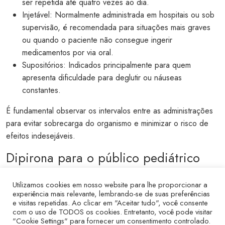
ser repetida até quatro vezes ao dia.
Injetável: Normalmente administrada em hospitais ou sob
supervisão, é recomendada para situações mais graves
ou quando o paciente não consegue ingerir
medicamentos por via oral.
Supositórios: Indicados principalmente para quem
apresenta dificuldade para deglutir ou náuseas
constantes.
É fundamental observar os intervalos entre as administrações
para evitar sobrecarga do organismo e minimizar o risco de
efeitos indesejáveis.
Dipirona para o público pediátrico
A Dipirona é amplamente recomendada por pediatras no
Utilizamos cookies em nosso website para lhe proporcionar a
controle de sintomas como dor leve e aumento da
experiência mais relevante, lembrando-se de suas preferências
temperatura corporal em bebês e crianças. Sua versão líquida
e visitas repetidas. Ao clicar em "Aceitar tudo", você consente
com o uso de TODOS os cookies. Entretanto, você pode visitar
permite um ajuste preciso da quantidade de acordo com a
"Cookie Settings" para fornecer um consentimento controlado.