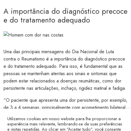
A importância do diagnóstico precoce
e do tratamento adequado
Uma das principais mensagens do Dia Nacional de Luta
contra o Reumatismo é a importância do diagnóstico precoce
e do tratamento adequado. Para isso, é fundamental que as
pessoas se mantenham atentas aos sinais e sintomas que
podem estar relacionados a doenças reumáticas, como dor
persistente nas articulações, inchaço, rigidez matinal e fadiga.
“O paciente que apresenta uma dor persistente, por exemplo,
de 3 a 4 semanas, principalmente com acometimento bilateral
de mãos e punhos, rigidez matinal, aumento de temperatura e
Utilizamos cookies em nosso website para lhe proporcionar a
inchaço nas articulações faz com que tenhamos que chamar
experiência mais relevante, lembrando-se de suas preferências
e visitas repetidas. Ao clicar em "Aceitar tudo", você consente
atenção”, afirma Provenza. “No entanto, o acesso fácil à anti-